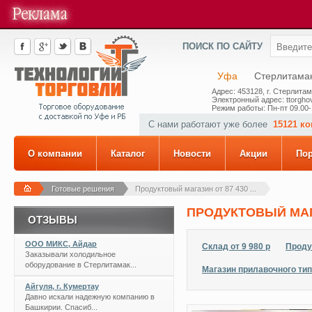
ПОИСК ПО САЙТУ
Уфа
Стерлитама
Адрес: 453128, г. Стерлитам
Электронный адрес: ttorghov
Режим работы: Пн-пт 09.00-
С нами работают уже более
15121 к
О компании
Каталог
Новости
Акции
По
Готовые решения
Продуктовый магазин от 87 430 ...
ПРОДУКТОВЫЙ МАГА
ОТЗЫВЫ
ООО МИКС, Айдар
Склад от 9 980 р
Проду
Заказывали холодильное
оборудование в Стерлитамак...
Магазин прилавочного типа
Айгуля, г. Кумертау
Давно искали надежную компанию в
Башкирии. Спасиб...