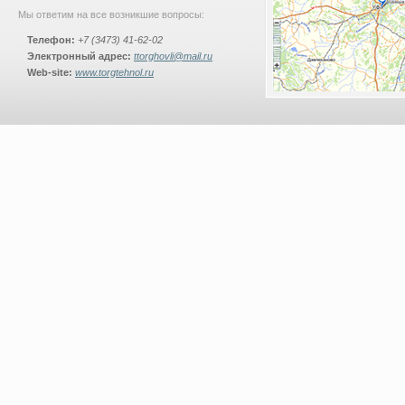
Мы ответим на все возникшие вопросы:
Телефон:
+7 (3473) 41-62-02
Электронный адрес:
ttorghovli@mail.ru
Web-site:
www.torgtehnol.ru