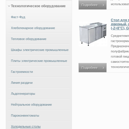
использоват
Подробнее
Технологическое оборудование
Фаст-Фуд
Стол для 
дверный, 
Хлебопекарное оборудование
(-2+8°С), G
Среднетемп
Тепловое оборудование
гастронорми
Предназнач
Шкафы электрические промышленные
полуфабрика
готовой пиц
Плиты электрические промышленные
самостоятел
технологичес
Подробнее
Гастроемкости
Линия раздачи
Льдогенераторы
Нейтральное оборудование
Пароконвектоматы
Холодильные столы