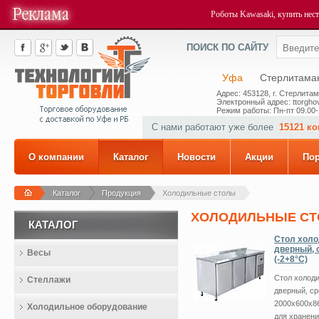
Роботы Kawasaki, купить
нес
ПОИСК ПО САЙТУ
Уфа
Стерлитама
Адрес: 453128, г. Стерлитам
Электронный адрес: ttorghov
Режим работы: Пн-пт 09.00-
С нами работают уже более
15121 к
О компании
Каталог
Новости
Акции
По
Каталог
Продукция
Холодильные столы
ХОЛОДИЛЬНЫЕ С
КАТАЛОГ
Стол холо
дверный, 
Весы
(-2+8°С)
Стол холоди
Стеллажи
дверный, ср
2000x600x8
Холодильное оборудование
для хранен