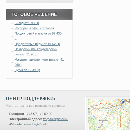
ГОТОВОЕ РЕШЕНИЕ
Склад от 9 980 р
Ресторан, кафе , столовая
Продуктовый магазин от 87 430
р.
Продуктовые ряды от 19 670 р
Пекарский или кондитерский
цеха от 31 98...
Магазин прилавочного типа от 41
260 р
Бутик от 12 390 р
ЦЕНТР ПОДДЕРЖКИ:
Мы ответим на все возникшие вопросы:
Телефон:
+7 (3473) 41-62-02
Электронный адрес:
ttorghovli@mail.ru
Web-site:
www.torgtehnol.ru