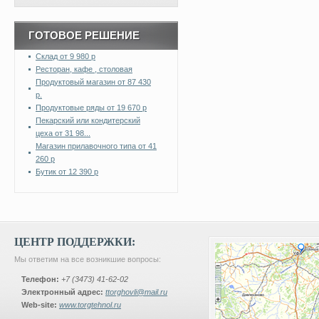
ГОТОВОЕ РЕШЕНИЕ
Склад от 9 980 р
Ресторан, кафе , столовая
Продуктовый магазин от 87 430
р.
Продуктовые ряды от 19 670 р
Пекарский или кондитерский
цеха от 31 98...
Магазин прилавочного типа от 41
260 р
Бутик от 12 390 р
ЦЕНТР ПОДДЕРЖКИ:
Мы ответим на все возникшие вопросы:
Телефон:
+7 (3473) 41-62-02
Электронный адрес:
ttorghovli@mail.ru
Web-site:
www.torgtehnol.ru