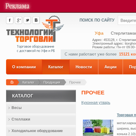
ПОИСК ПО САЙТУ
Уфа
Стерлитама
Адрес: 453128, г. Стерлитам
Электронный адрес: ttorghov
Режим работы: Пн-пт 09.00-
С нами работают уже более
15121 к
О компании
Каталог
Новости
Акции
По
Каталог
Продукция
Прочее
ПРОЧЕЕ
КАТАЛОГ
Кухонная утварь
Весы
Торговая п
Стеллажи
метал.карка
ширина, выс
Холодильное оборудование
конька 2.10)