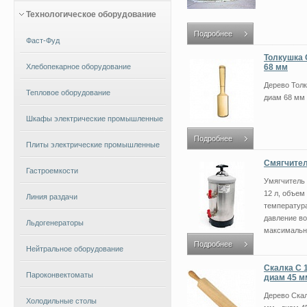
Технологическое оборудование
Подробнее
Фаст-Фуд
Толкушка С
Хлебопекарное оборудование
68 мм
Дерево Толк
Тепловое оборудование
диам 68 мм
Шкафы электрические промышленные
Подробнее
Плиты электрические промышленные
Смягчител
Гастроемкости
Умягчитель
12 л, объем
Линия раздачи
температура
давление во
Льдогенераторы
максимальна
Подробнее
Нейтральное оборудование
Скалка С 1
Пароконвектоматы
диам 45 м
Дерево Скал
Холодильные столы