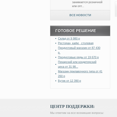
занимается розничной
или опт...
ВСЕ НОВОСТИ
ГОТОВОЕ РЕШЕНИЕ
Склад от 9 980 р
Ресторан, кафе , столовая
Продуктовый магазин от 87 430
р.
Продуктовые ряды от 19 670 р
Пекарский или кондитерский
цеха от 31 98...
Магазин прилавочного типа от 41
260 р
Бутик от 12 390 р
ЦЕНТР ПОДДЕРЖКИ:
Мы ответим на все возникшие вопросы: