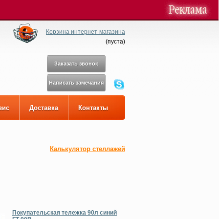
Корзина интернет-магазина
(
пуста
)
Заказать звонок
Написать замечания
вис
Доставка
Контакты
Калькулятор стеллажей
Покупательская тележка 90л синий