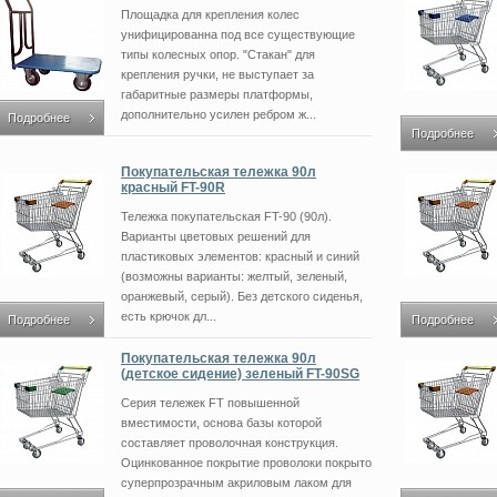
Площадка для крепления колес
унифицированна под все существующие
типы колесных опор. "Стакан" для
крепления ручки, не выступает за
габаритные размеры платформы,
дополнительно усилен ребром ж...
Подробнее
Подробнее
Покупательская тележка 90л
красный FT-90R
Тележка покупательская FT-90 (90л).
Варианты цветовых решений для
пластиковых элементов: красный и синий
(возможны варианты: желтый, зеленый,
оранжевый, серый). Без детского сиденья,
есть крючок дл...
Подробнее
Подробнее
Покупательская тележка 90л
(детское сидение) зеленый FT-90SG
Серия тележек FT повышенной
вместимости, основа базы которой
составляет проволочная конструкция.
Оцинкованное покрытие проволоки покрыто
суперпрозрачным акриловым лаком для