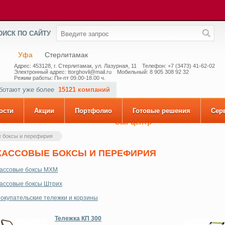
ОИСК ПО САЙТУ
Уфа
Стерлитамак
Адрес: 453128, г. Стерлитамак, ул. Лазурная, 11
Телефон: +7 (3473) 41-62-02
Электронный адрес: ttorghovli@mail.ru
Мобильный: 8 905 308 92 32
Режим работы: Пн-пт 09.00-18.00 ч.
аботают уже более
15121 компаний
ости
Акции
Портфолио
Готовые решения
Сер
Call-центр
 боксы и перефирия
КАССОВЫЕ БОКСЫ И ПЕРЕФИРИЯ
ассовые боксы МХМ
ассовые боксы Штрих
окупательские тележки и корзины
Тележка КП 300