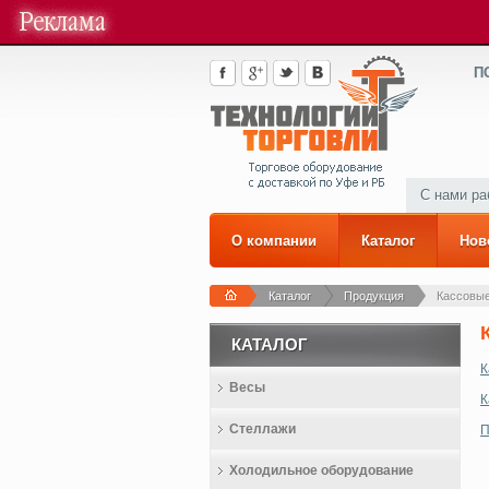
П
С нами р
О компании
Каталог
Нов
Каталог
Продукция
Кассовые
КАТАЛОГ
К
Весы
К
Стеллажи
П
Холодильное оборудование