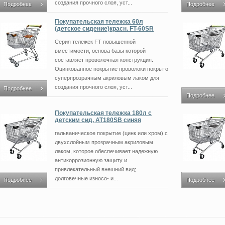
создания прочного слоя, уст...
Подробнее
Подробнее
Покупательская тележка 60л
(детское сидение)красн. FT-60SR
Серия тележек FT повышенной
вместимости, основа базы которой
составляет проволочная конструкция.
Оцинкованное покрытие проволоки покрыто
суперпрозрачным акриловым лаком для
создания прочного слоя, уст...
Подробнее
Подробнее
Покупательская тележка 180л с
детским сид, AT180SB синяя
гальваническое покрытие (цинк или хром) с
двухслойным прозрачным акриловым
лаком, которое обеспечивает надежную
антикоррозионную защиту и
привлекательный внешний вид;
долговечные износо- и...
Подробнее
Подробнее