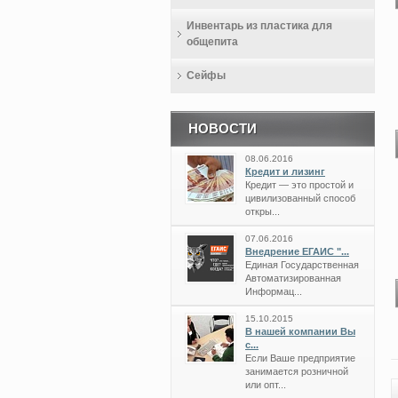
Инвентарь из пластика для
общепита
Сейфы
НОВОСТИ
08.06.2016
Кредит и лизинг
Кредит — это простой и
цивилизованный способ
откры...
07.06.2016
Внедрение ЕГАИС "...
Единая Государственная
Автоматизированная
Информац...
15.10.2015
В нашей компании Вы
с...
Если Ваше предприятие
занимается розничной
или опт...