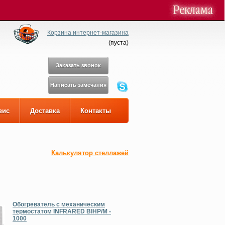
Корзина интернет-магазина
(
пуста
)
Заказать звонок
Написать замечания
вис
Доставка
Контакты
Калькулятор стеллажей
Обогреватель с механическим
термостатом INFRARED BIHP/M -
1000