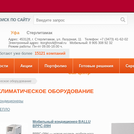
ОИСК ПО САЙТУ
Уфа
Стерлитамак
Адрес: 453128, г. Стерлитамак, ул. Лазурная, 11
Телефон: +7 (3473) 41-62-02
Электронный адрес: ttorghovli@mail.ru
Мобильный: 8 905 308 92 32
Режим работы: Пн-пт 09.00-18.00 ч.
аботают уже более
15121 компаний
ости
Акции
Портфолио
Готовые решения
Сер
Call-центр
еское оборудование
КЛИМАТИЧЕСКОЕ ОБОРУДОВАНИЕ
ондиционеры
ТЕПЛО
Мобильный кондиционер BALLU
BPPC-09H
BPPC-09H — новая модель мобильного