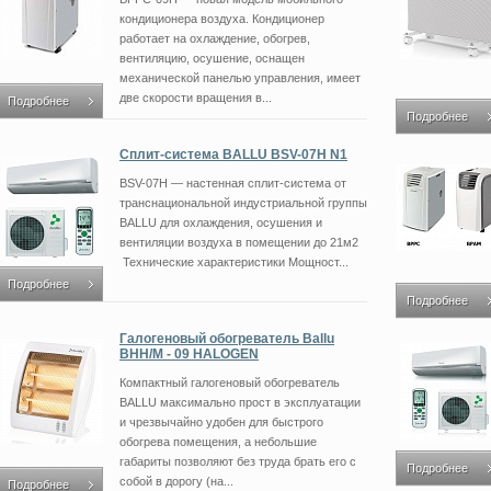
кондиционера воздуха. Кондиционер
работает на охлаждение, обогрев,
вентиляцию, осушение, оснащен
механической панелью управления, имеет
две скорости вращения в...
Подробнее
Подробнее
Сплит-система BALLU BSV-07H N1
BSV-07H — настенная сплит-система от
транснациональной индустриальной группы
BALLU для охлаждения, осушения и
вентиляции воздуха в помещении до 21м2
Технические характеристики Мощност...
Подробнее
Подробнее
Галогеновый обогреватель Ballu
BHH/M - 09 HALOGEN
Компактный галогеновый обогреватель
BALLU максимально прост в эксплуатации
и чрезвычайно удобен для быстрого
обогрева помещения, а небольшие
габариты позволяют без труда брать его с
Подробнее
собой в дорогу (на...
Подробнее