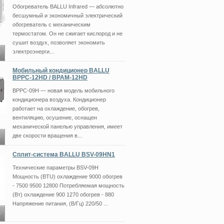
Обогреватель BALLU Infrared — абсолютно
бесшумный и экономичный электрический
обогреватель с механическим
термостатом. Он не сжигает кислород и не
сушит воздух, позволяет экономить
электроэнерги...
Мобильный кондиционер BALLU
BPPC-12HD / BPAM-12HD
BPPC-09H — новая модель мобильного
кондиционера воздуха. Кондиционер
работает на охлаждение, обогрев,
вентиляцию, осушение, оснащен
механической панелью управления, имеет
две скорости вращения в...
Сплит-система BALLU BSV-09HN1
Технические параметры BSV-09H
Мощность (BTU) охлаждение 9000 обогрев
- 7500 9500 12800 Потребляемая мощность
(Вт) охлаждение 900 1270 обогрев - 880
Напряжение питания, (В/Гц) 220/50 ...