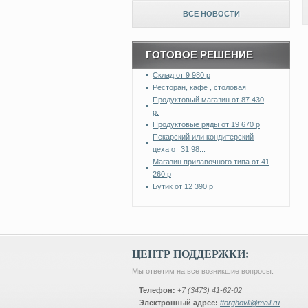
ВСЕ НОВОСТИ
ГОТОВОЕ РЕШЕНИЕ
Склад от 9 980 р
Ресторан, кафе , столовая
Продуктовый магазин от 87 430
р.
Продуктовые ряды от 19 670 р
Пекарский или кондитерский
цеха от 31 98...
Магазин прилавочного типа от 41
260 р
Бутик от 12 390 р
ЦЕНТР ПОДДЕРЖКИ:
Мы ответим на все возникшие вопросы:
Телефон:
+7 (3473) 41-62-02
Электронный адрес:
ttorghovli@mail.ru