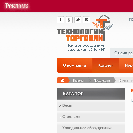
П
С нами р
О компании
Каталог
Нов
Каталог
Продукция
Климатич
КАТАЛОГ
К
Весы
Стеллажи
Холодильное оборудование