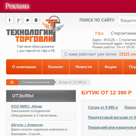
ПОИСК ПО САЙТУ
Уфа
Стерлитама
Адрес: 453128, г. Стерлитам
Электронный адрес: ttorghov
Режим работы: Пн-пт 09.00-
С нами работают уже более
15121 к
О компании
Каталог
Новости
Акции
По
Готовые решения
Бутик от 12 390 р
БУТИК ОТ 12 390 Р
ОТЗЫВЫ
ООО МИКС, Айдар
Склад от 9 980 р
Проду
Заказывали холодильное
оборудование в Стерлитамак...
Продуктовый магазин от 87
Айгуля, г. Кумертау
Пекарский или кондитерски
Давно искали надежную компанию в
Башкирии. Спасиб...