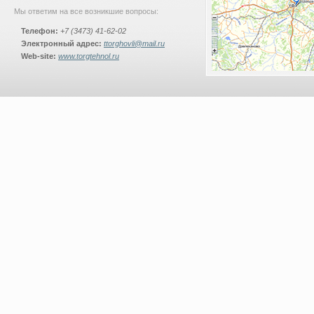
Мы ответим на все возникшие вопросы:
Телефон:
+7 (3473) 41-62-02
Электронный адрес:
ttorghovli@mail.ru
Web-site:
www.torgtehnol.ru