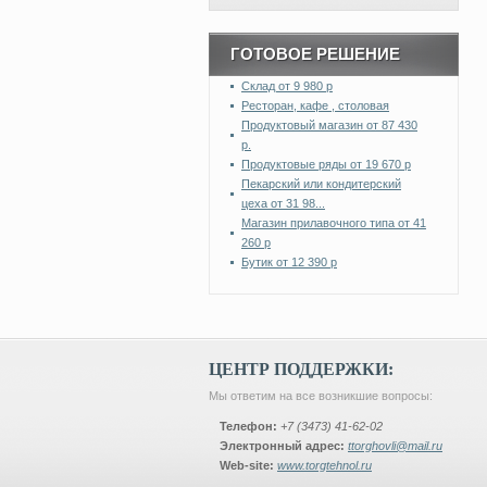
ГОТОВОЕ РЕШЕНИЕ
Склад от 9 980 р
Ресторан, кафе , столовая
Продуктовый магазин от 87 430
р.
Продуктовые ряды от 19 670 р
Пекарский или кондитерский
цеха от 31 98...
Магазин прилавочного типа от 41
260 р
Бутик от 12 390 р
ЦЕНТР ПОДДЕРЖКИ:
Мы ответим на все возникшие вопросы:
Телефон:
+7 (3473) 41-62-02
Электронный адрес:
ttorghovli@mail.ru
Web-site:
www.torgtehnol.ru