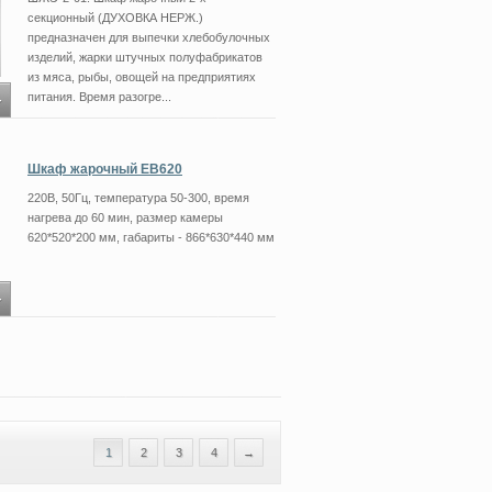
секционный (ДУХОВКА НЕРЖ.)
предназначен для выпечки хлебобулочных
изделий, жарки штучных полуфабрикатов
из мяса, рыбы, овощей на предприятиях
питания. Время разогре...
Шкаф жарочный ЕВ620
220В, 50Гц, температура 50-300, время
нагрева до 60 мин, размер камеры
620*520*200 мм, габариты - 866*630*440 мм
1
2
3
4
→