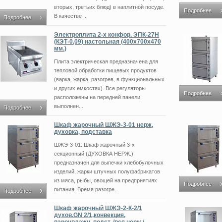
вторых, третьих блюд) в наплитной посуде.
Подробнее
В качестве ...
Подробнее
Электроплита 2-х конфор. ЭПК-27Н
(КЭТ-0,09) настольная (400x700x470
мм.)
Плита электрическая предназначена для
тепловой обработки пищевых продуктов
(варка, жарка, разогрев, в функциональных
и других емкостях). Все регуляторы
Подробнее
расположены на передней панели,
выполнен...
Подробнее
Шкаф жарочный ШЖЭ-3-01 нерж,
духовка, подставка
ШЖЭ-3-01: Шкаф жарочный 3-х
секционный (ДУХОВКА НЕРЖ.)
предназначен для выпечки хлебобулочных
изделий, жарки штучных полуфабрикатов
из мяса, рыбы, овощей на предприятиях
Подробнее
питания. Время разогре...
Подробнее
Шкаф жарочный ШЖЭ-2-К-2/1
духов.GN 2/1,конвекция,