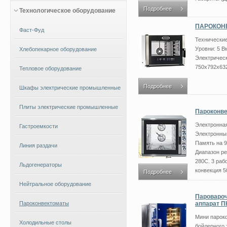
Подробнее
Технологическое оборудование
ПАРОКОНВ
Фаст-Фуд
Техничес
Уровни: 5 В
Хлебопекарное оборудование
Электрическ
750х792х632 
Тепловое оборудование
Подробнее
Шкафы электрические промышленные
Плиты электрические промышленные
Пароконве
Электронная
Гастроемкости
Электронны
Память на 
Линия раздачи
Диапазон ре
280С. 3 раб
Льдогенераторы
конвекция 50 
Подробнее
Нейтральное оборудование
Паровароч
Пароконвектоматы
аппарат ПК
Мини пароко
Холодильные столы
бойлерного 