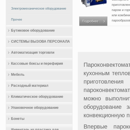
приготовле
Электромеханическое оборудование
паром и гор
или комбин
Прочее
парообразов
Подробнее
Бутиковое оборудование
СИСТЕМЫ ВЫЗОВА ПЕРСОНАЛА
Автоматизация торговли
Кассовые боксы и перефирия
Пароконвектом
кухонным теплов
Мебель
приготовлен
Расходный материал
пароконвектома
Климатическое оборудование
можно выполни
оборудование з
Упаковочное оборудование
конвекционную п
Бонеты
Впервые парок
Инвентарь из пластика для