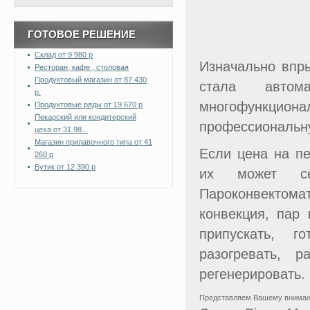
ГОТОВОЕ РЕШЕНИЕ
Склад от 9 980 р
Изначально впр
Ресторан, кафе , столовая
Продуктовый магазин от 87 430
стала автома
р.
многофункцион
Продуктовые ряды от 19 670 р
Пекарский или кондитерский
профессиональну
цеха от 31 98...
Магазин прилавочного типа от 41
Если цена на пе
260 р
Бутик от 12 390 р
их может се
Пароконвектом
конвекция, пар 
припускать, г
разогревать, р
регенерировать.
Представляем Вашему внимани