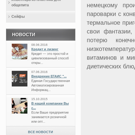
немецкому прои
общепита
пароварки с кон
Сейфы
термальное приг
свои фантазии, 
НОВОСТИ
потерю конеч
08.06.2016
низкотемперату
Кредит и лизинг
Кредит — это простой и
витаминов и ми
цивилизованный способ
откры...
диетических блю
07.06.2016
Внедрение ЕГАИС "...
Единая Государственная
Автоматизированная
Информац...
15.10.2015
В нашей компании Вы
с...
Если Ваше предприятие
занимается розничной
или опт...
ВСЕ НОВОСТИ