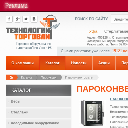
ПОИСК ПО САЙТУ
Уфа
Стерлитама
Адрес: 453128, г. Стерлитам
Электронный адрес: ttorghov
Режим работы: Пн-пт 09.00-
С нами работают уже более
15121 к
О компании
Каталог
Новости
Акции
По
Каталог
Продукция
Пароконвектоматы
ПАРОКОНВ
КАТАЛОГ
ПАРОКОНВ
Весы
Технические
Вместимость
Стеллажи
Тип подключ
Напряжение:
Холодильное оборудование
Габариты (Д