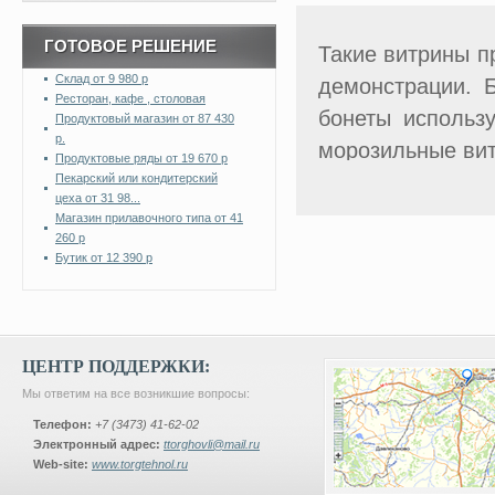
ГОТОВОЕ РЕШЕНИЕ
Такие витрины п
Склад от 9 980 р
демонстрации. 
Ресторан, кафе , столовая
бонеты использ
Продуктовый магазин от 87 430
р.
морозильные вит
Продуктовые ряды от 19 670 р
Пекарский или кондитерский
Бонеты могут бы
цеха от 31 98...
Магазин прилавочного типа от 41
называют надстр
260 р
Благодаря это
Бутик от 12 390 р
охлаждения б
охлаждением.
По температурному режиму бо
ЦЕНТР ПОДДЕРЖКИ:
замороженные п
Мы ответим на все возникшие вопросы:
мясо,
Телефон:
+7 (3473) 41-62-02
рыба.
Электронный адрес:
ttorghovli@mail.ru
Web-site:
www.torgtehnol.ru