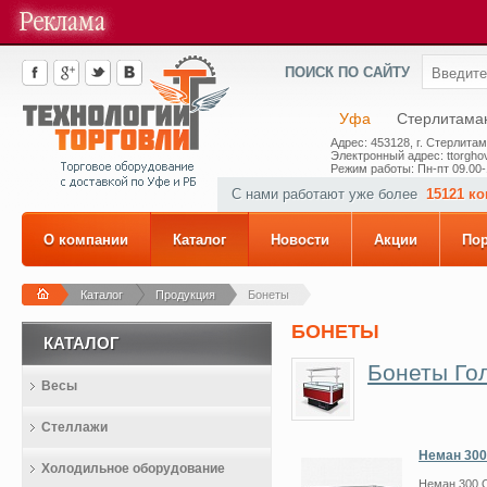
ПОИСК ПО САЙТУ
Уфа
Стерлитама
Адрес: 453128, г. Стерлитам
Электронный адрес: ttorghov
Режим работы: Пн-пт 09.00-
С нами работают уже более
15121 к
О компании
Каталог
Новости
Акции
По
Каталог
Продукция
Бонеты
БОНЕТЫ
КАТАЛОГ
Бонеты Го
Весы
Стеллажи
Неман 300
Холодильное оборудование
Неман 300