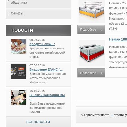
общепита
Неман 2 2
КОМПЛЕКТА
Сейфы
функцией «M
Индикатор 
объеме (2 ш
(ТЭН...
НОВОСТИ
Подробнее
Неман 188
08.06.2016
Кредит и лизинг
Неман 188
Кредит — это простой и
КОМПЛЕКТА
цивилизованный способ
откры...
функцией «
температур
07.06.2016
Автоматичес
Внедрение ЕГАИС "...
Подробнее
Единая Государственная
Автоматизированная
Информац...
15.10.2015
В нашей компании Вы
с...
Если Ваше предприятие
занимается розничной
или опт...
Вы просматриваете:
1
страницу
ВСЕ НОВОСТИ