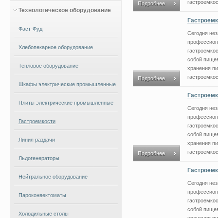
гастроемкост
Подробнее
Технологическое оборудование
Гастроемк
Фаст-Фуд
Сегодня не
профессион
Хлебопекарное оборудование
гастроемкос
собой пищев
Тепловое оборудование
хранения п
гастроемкост
Подробнее
Шкафы электрические промышленные
Гастроемк
Плиты электрические промышленные
Сегодня не
профессион
Гастроемкости
гастроемкос
собой пищев
Линия раздачи
хранения п
гастроемкост
Подробнее
Льдогенераторы
Гастроемк
Нейтральное оборудование
Сегодня не
профессион
Пароконвектоматы
гастроемкос
собой пищев
Холодильные столы