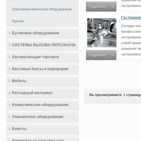
хранения п
гастроемкост
Подробнее
Электромеханическое оборудование
Гастроемк
Прочее
Сегодня не
профессион
Бутиковое оборудование
гастроемкос
собой пищев
СИСТЕМЫ ВЫЗОВА ПЕРСОНАЛА
хранения п
гастроемкост
Подробнее
Автоматизация торговли
Кассовые боксы и перефирия
Мебель
Расходный материал
Вы просматриваете:
1
страницу
Климатическое оборудование
Упаковочное оборудование
Бонеты
Инвентарь из пластика для