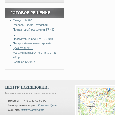
ГОТОВОЕ РЕШЕНИЕ
Склад от 9 980 р
Ресторан, кафе , столовая
Продуктовый магазин от 87 430
р.
Продуктовые ряды от 19 670 р
Пекарский или кондитерский
цеха от 31 98...
Магазин прилавочного типа от 41
260 р
Бутик от 12 390 р
ЦЕНТР ПОДДЕРЖКИ:
Мы ответим на все возникшие вопросы:
Телефон:
+7 (3473) 41-62-02
Электронный адрес:
ttorghovli@mail.ru
Web-site:
www.torgtehnol.ru