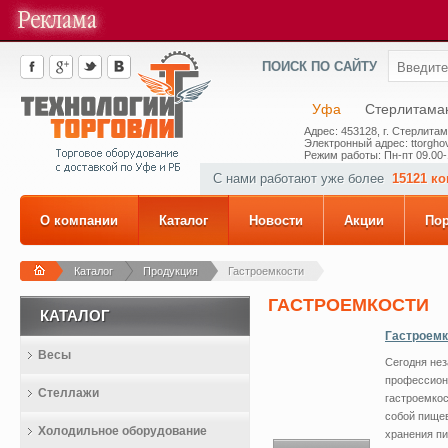
ПОИСК ПО САЙТУ
Уфа
Стерлитама
Адрес: 453128, г. Стерлитам
Электронный адрес: ttorghov
Режим работы: Пн-пт 09.00-
С нами работают уже более
15121 к
О компании
Каталог
Новости
Акции
По
Каталог
Продукция
Гастроемкости
ГАСТРОЕМКОСТИ
КАТАЛОГ
Гастроемк
Весы
Сегодня не
профессион
Стеллажи
гастроемкос
собой пищев
Холодильное оборудование
хранения п