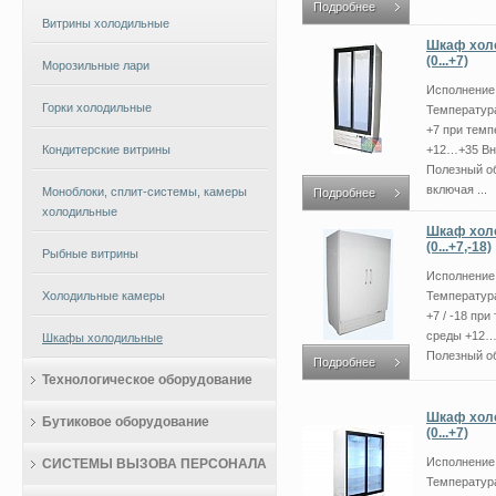
Подробнее
Витрины холодильные
Шкаф холо
(0...+7)
Морозильные лари
Исполнение 
Горки холодильные
Температур
+7 при тем
Кондитерские витрины
+12…+35 Вн
Полезный о
включая ...
Моноблоки, сплит-системы, камеры
Подробнее
холодильные
Шкаф холо
(0...+7,-18)
Рыбные витрины
Исполнение
Холодильные камеры
Температур
+7 / -18 пр
среды +12…
Шкафы холодильные
Полезный об
Подробнее
Технологическое оборудование
Шкаф холо
Бутиковое оборудование
(0...+7)
Исполнение 
СИСТЕМЫ ВЫЗОВА ПЕРСОНАЛА
Температур