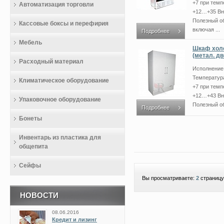
+7 при тем
Автоматизация торговли
+12…+35 Вн
Полезный о
Кассовые боксы и перефирия
включая ...
Подробнее
Мебель
Шкаф холо
(метал. две
Расходный материал
Исполнение
Температур
Климатическое оборудование
+7 при тем
+12…+43 Вн
Упаковочное оборудование
Полезный об
Подробнее
Бонеты
Инвентарь из пластика для
общепита
Сейфы
Вы просматриваете:
2
страницу
НОВОСТИ
08.06.2016
Кредит и лизинг