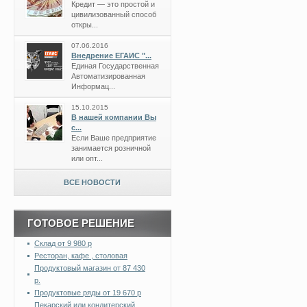
Кредит — это простой и
цивилизованный способ
откры...
07.06.2016
Внедрение ЕГАИС "...
Единая Государственная
Автоматизированная
Информац...
15.10.2015
В нашей компании Вы
с...
Если Ваше предприятие
занимается розничной
или опт...
ВСЕ НОВОСТИ
ГОТОВОЕ РЕШЕНИЕ
Склад от 9 980 р
Ресторан, кафе , столовая
Продуктовый магазин от 87 430
р.
Продуктовые ряды от 19 670 р
Пекарский или кондитерский