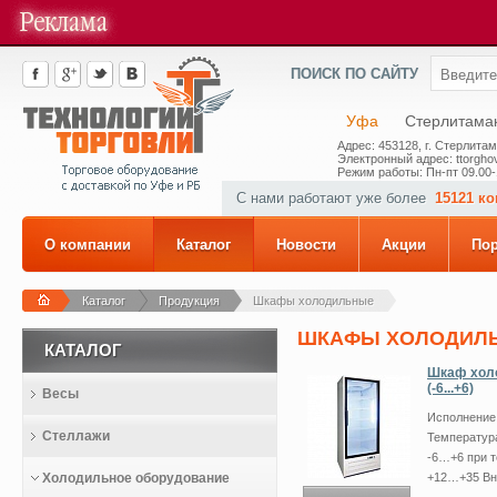
ПОИСК ПО САЙТУ
Уфа
Стерлитама
Адрес: 453128, г. Стерлитам
Электронный адрес: ttorghov
Режим работы: Пн-пт 09.00-
С нами работают уже более
15121 к
О компании
Каталог
Новости
Акции
По
Каталог
Продукция
Шкафы холодильные
ШКАФЫ ХОЛОДИЛ
КАТАЛОГ
Шкаф холо
(-6...+6)
Весы
Исполнени
Стеллажи
Температур
-6…+6 при 
Холодильное оборудование
+12…+35 Вну