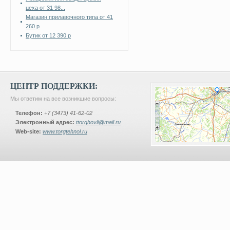
цеха от 31 98...
Магазин прилавочного типа от 41
260 р
Бутик от 12 390 р
ЦЕНТР ПОДДЕРЖКИ:
Мы ответим на все возникшие вопросы:
Телефон:
+7 (3473) 41-62-02
Электронный адрес:
ttorghovli@mail.ru
Web-site:
www.torgtehnol.ru