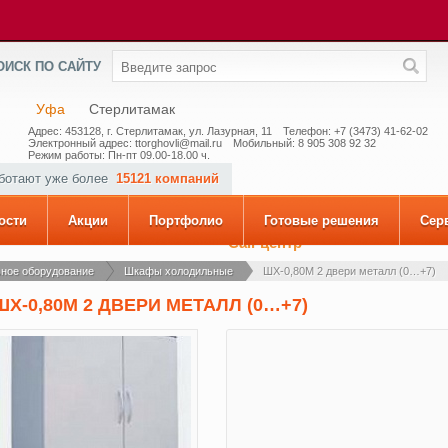
ОИСК ПО САЙТУ
Уфа
Стерлитамак
Адрес: 453128, г. Стерлитамак, ул. Лазурная, 11
Телефон: +7 (3473) 41-62-02
Электронный адрес: ttorghovli@mail.ru
Мобильный: 8 905 308 92 32
Режим работы: Пн-пт 09.00-18.00 ч.
аботают уже более
15121 компаний
ости
Акции
Портфолио
Готовые решения
Сер
Call-центр
ное оборудование
Шкафы холодильные
ШХ-0,80М 2 двери металл (0…+7)
ШХ-0,80М 2 ДВЕРИ МЕТАЛЛ (0…+7)