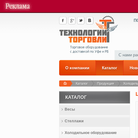
П
С нами р
О компании
Каталог
Нов
Каталог
Продукция
Холодиль
КАТАЛОГ
Весы
Стеллажи
Холодильное оборудование